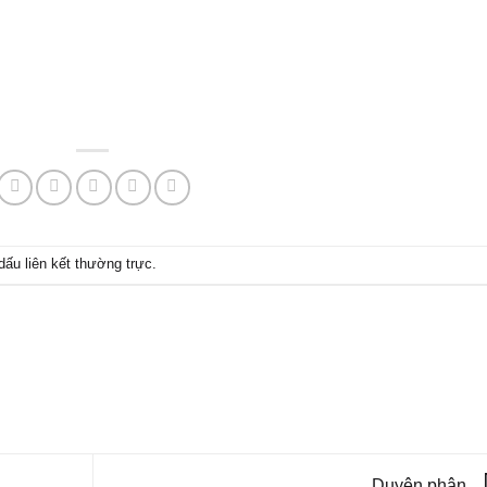
 dấu
liên kết thường trực
.
Duyên phận