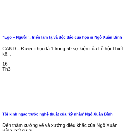
“Ego – Người”, triển lãm lạ và độc đáo của họa sĩ Ngô Xuân Bính
CAND – Được chọn là 1 trong 50 sự kiện của Lễ hội Thiết
kế...
16
Th3
Tôi kinh ngạc trước nghệ thuật của ‘kỳ nhân’ Ngô Xuân Bính
Đến thăm xưởng vẽ và xưởng điêu khắc của Ngô Xuân
Bính, bất cứ ai...