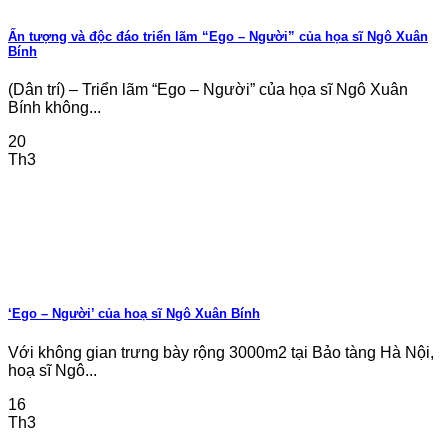
Ấn tượng và độc đáo triển lãm “Ego – Người” của họa sĩ Ngô Xuân
Bính
(Dân trí) – Triển lãm “Ego – Người” của họa sĩ Ngô Xuân
Bính không...
20
Th3
‘Ego – Người’ của hoạ sĩ Ngô Xuân Bính
Với không gian trưng bày rộng 3000m2 tại Bảo tàng Hà Nội,
hoạ sĩ Ngô...
16
Th3