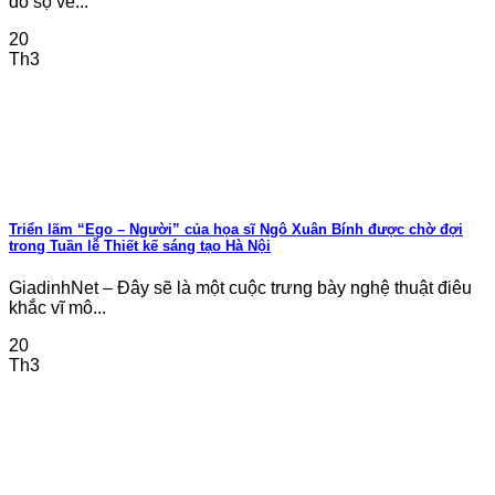
đồ sộ về...
20
Th3
Triển lãm “Ego – Người” của họa sĩ Ngô Xuân Bính được chờ đợi
trong Tuần lễ Thiết kế sáng tạo Hà Nội
GiadinhNet – Đây sẽ là một cuộc trưng bày nghệ thuật điêu
khắc vĩ mô...
20
Th3