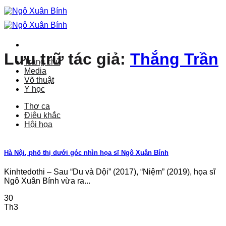
Bỏ
qua
nội
dung
Lưu trữ tác giả:
Thắng Trần
Trang chủ
Media
Võ thuật
Y học
Thơ ca
Điêu khắc
Hội họa
Hà Nội, phố thị dưới góc nhìn họa sĩ Ngô Xuân Bính
Kinhtedothi – Sau “Du và Dội” (2017), “Niệm” (2019), họa sĩ
Ngô Xuân Bính vừa ra...
30
Th3