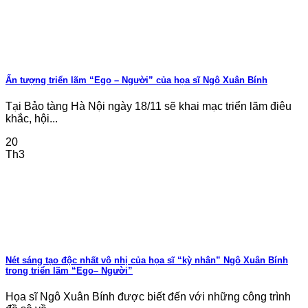
Ấn tượng triển lãm “Ego – Người” của họa sĩ Ngô Xuân Bính
Tại Bảo tàng Hà Nội ngày 18/11 sẽ khai mạc triển lãm điêu
khắc, hội...
20
Th3
Nét sáng tạo độc nhất vô nhị của họa sĩ “kỳ nhân” Ngô Xuân Bính
trong triển lãm “Ego– Người”
Họa sĩ Ngô Xuân Bính được biết đến với những công trình