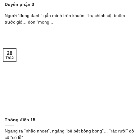
Duyên phận 3
Người “đong đanh” gắn mình trên khuôn: Trụ chính cột buồm
trước gió… đón “mong...
28
Th12
Thông điệp 15
Ngang ra “nhão nhoẹt”, ngáng “bê bết bòng bong”… “rác rưởi” đồ
cũ “cổ lỗ”...