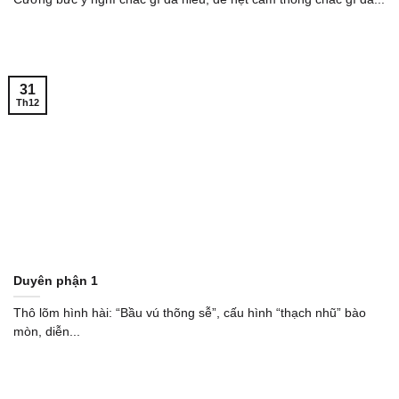
31
Th12
Duyên phận 1
Thô lõm hình hài: “Bầu vú thõng sễ”, cấu hình “thạch nhũ” bào
mòn, diễn...