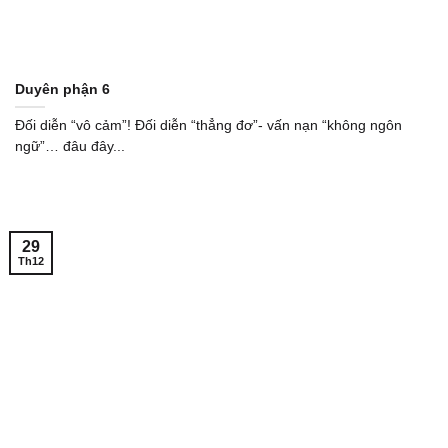
Duyên phận 6
Đối diễn “vô cảm”! Đối diễn “thẳng đơ”- vấn nạn “không ngôn
ngữ”… đâu đây...
29
Th12