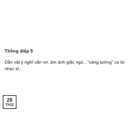
Thông điệp 5
Dằn vặt ý nghĩ vẩn vơ, ám ảnh giấc ngủ…“váng tưởng” ca từ
nhạc sĩ...
29
Th12