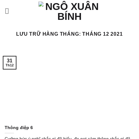
Bỏ
qua
nội
dung
LƯU TRỮ HÀNG THÁNG:
THÁNG 12 2021
31
Th12
Thông điệp 6
Cưỡng bức ý nghĩ chắc gì đã hiểu, đe nẹt cảm thông chắc gì đã...