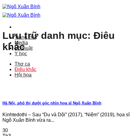
Bỏ
qua
nội
dung
Lưu trữ danh mục:
Điêu
Trang chủ
Media
khắc
Võ thuật
Y học
Thơ ca
Điêu khắc
Hội họa
Hà Nội, phố thị dưới góc nhìn họa sĩ Ngô Xuân Bính
Kinhtedothi – Sau “Du và Dội” (2017), “Niệm” (2019), họa sĩ
Ngô Xuân Bính vừa ra...
30
Th3