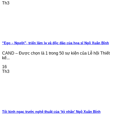
Th3
“Ego – Người”, triển lãm lạ và độc đáo của họa sĩ Ngô Xuân Bính
CAND – Được chọn là 1 trong 50 sự kiện của Lễ hội Thiết
kế...
16
Th3
Tôi kinh ngạc trước nghệ thuật của ‘kỳ nhân’ Ngô Xuân Bính