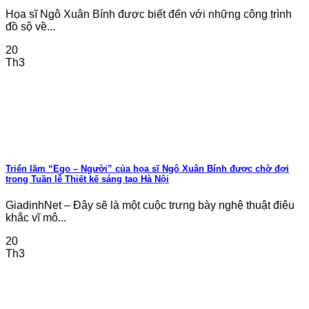
Họa sĩ Ngô Xuân Bính được biết đến với những công trình
đồ sộ về...
20
Th3
Triển lãm “Ego – Người” của họa sĩ Ngô Xuân Bính được chờ đợi
trong Tuần lễ Thiết kế sáng tạo Hà Nội
GiadinhNet – Đây sẽ là một cuộc trưng bày nghệ thuật điêu
khắc vĩ mô...
20
Th3