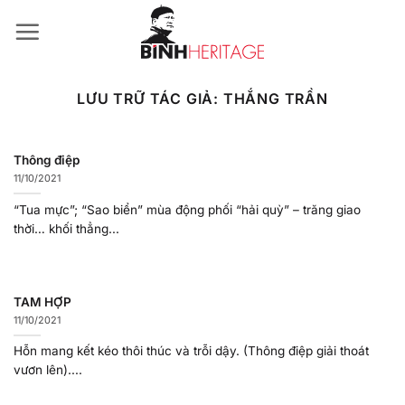
Bỏ
qua
nội
dung
LƯU TRỮ TÁC GIẢ:
THẮNG TRẦN
Thông điệp
11/10/2021
“Tua mực”; “Sao biển” mùa động phối “hải quỳ” – trăng giao
thời… khối thẳng...
TAM HỢP
11/10/2021
Hỗn mang kết kéo thôi thúc và trỗi dậy. (Thông điệp giải thoát
vươn lên)....