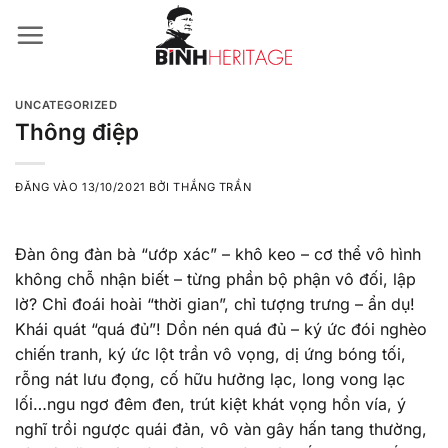
Bỏ
qua
nội
dung
UNCATEGORIZED
Thông điệp
ĐĂNG VÀO
13/10/2021
BỞI
THẮNG TRẦN
Đàn ông đàn bà “ướp xác” – khô keo – cơ thể vô hình
không chỗ nhận biết – từng phần bộ phận vô đối, lập
lờ? Chỉ đoái hoài “thời gian”, chỉ tượng trưng – ẩn dụ!
Khái quát “quá đủ”! Dồn nén quá đủ – ký ức đói nghèo
chiến tranh, ký ức lột trần vô vọng, dị ứng bóng tối,
rỗng nát lưu đọng, cố hữu hưởng lạc, long vong lạc
lối…ngu ngơ đêm đen, trút kiệt khát vọng hồn vía, ý
nghĩ trồi ngược quái đản, vô vàn gây hấn tang thường,