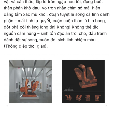
vật vả căn thức, lập lờ tràn ngập hóc tối, đụng buốt
thân phận khổ đau, vo tròn nhấn chìm số má, hiến
dâng tấm xác mù khơi, đoạn tuyệt lẽ sống cá tính danh
phận – mất tính tự quyết, cuộn cuộn thác lũ bin bang,
đốt phá cõi thiêng lòng tin! Không! Không thể tắc
nguồn cảm hứng – sinh tồn đặc ân trời cho, đấu tranh
dành dật sự song,muôn đời sinh linh nhiệm màu…
(Thông điệp thời gian).