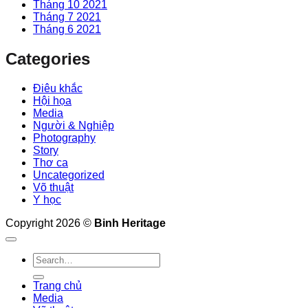
Tháng 10 2021
Tháng 7 2021
Tháng 6 2021
Categories
Điêu khắc
Hội họa
Media
Người & Nghiệp
Photography
Story
Thơ ca
Uncategorized
Võ thuật
Y học
Copyright 2026 ©
Binh Heritage
Trang chủ
Media