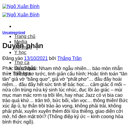
Bỏ
qua
nội
dung
Uncategorized
Trang chủ
Media
Duyên phận
Võ thuật
Y học
Đăng vào
13/10/2021
bởi
Thắng Trần
Thơ ca
Điêu khắc
Phác rìu cổ quái: Nham nhở ngẫu nhiên… bào mòn nhẵn
Hội họa
thín; Tưởng sơ tước, tinh giản cấu hình; Hoặc tính toán “lăn
tăn” giả vờ “bâng quơ”, giả vờ “phất phơ”… đâu đây hoài
niệm… đâu đây hết sức tinh tế bác học… cảm giác ổ mối –
nửa côn trùng nửa ký sinh lúc nhúc, đục lồi ảo giác – mùi
mục man mác rơm rạ trồi lên, hay nhạc Jazz có vị bia cao
trào quá khứ… trăn trở, bức bối, vần vọc… thông thiên! Bức
xúc ấp ủ, tự thân trồi trào ảo vọng, không phải trái, không
phải phải, xuyên xuyên thèm đói lửa thiêng, giao diện cởi
mở, hố đen mặt trời? (Thông điệp ký ức – kinh coong hòa
bình thức ngộ).