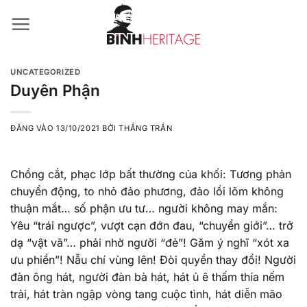
Bỏ
qua
nội
dung
UNCATEGORIZED
Duyên Phận
ĐĂNG VÀO
13/10/2021
BỞI
THẮNG TRẦN
Chồng cắt, phạc lớp bất thường của khối: Tương phản
chuyển động, to nhỏ đảo phương, đảo lồi lõm không
thuận mắt… số phận ưu tư… người không may mắn:
Yêu “trái ngược”, vượt cạn đớn đau, “chuyển giới”… trở
dạ “vật vã”… phải nhờ người “đẻ”! Găm ý nghĩ “xót xa
ưu phiền”! Nẫu chí vùng lên! Đòi quyền thay đổi! Người
đàn ông hát, người đàn bà hát, hát ủ ê thấm thía nếm
trải, hát tràn ngập vòng tang cuộc tình, hát diễn mão