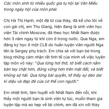
Các môn sinh từ nhiều quốc gia tụ hội tại Văn Miếu
trong ngày hội của môn phái
Chị Hà Thị Hạnh, một đệ tử của thày, đã kể cho tôi về
con gái chị, em Thu Giang, hiện đang là sinh viên học
viện Tài chính Moscow, đã theo học Nhất Nam được
hơn 3 năm ngay từ khi còn ở trong nước. Qua Nga, em
đăng ký học ở một CLB do huấn luyện viên người Nga
tên là Sergey phụ trách. Em chia sẻ với bạn bè trong
blog những cảm nhận rất tinh tế của mình về việc luyện
tập môn võ này: “
Qua từng hơi thở, tớ biết cách nắm
bàn tay chặt hơn, đứng vững hơn trên mặt đất, và biết
không sợ hãi. Qua từng bài quyền, tớ thấy sự dẻo dai
kì diệu và đẹp đẽ của cơ thể con người.
”
Em nhiệt tình, tâm huyết với Nhất Nam đến nỗi, khi
thấy một người bạn là sinh viên tự túc, muốn tham gia
luyện tập mà eo hẹp về tài chính, em đã xin với thày