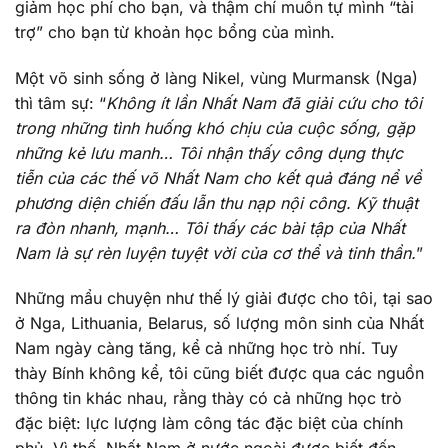
giảm học phí cho bạn, và thậm chí muốn tự mình “tài
trợ” cho bạn từ khoản học bổng của mình.
Một võ sinh sống ở làng Nikel, vùng Murmansk (Nga)
thì tâm sự: “
Không ít lần Nhất Nam đã giải cứu cho tôi
trong những tình huống khó chịu của cuộc sống, gặp
những kẻ lưu manh… Tôi nhận thấy công dụng thực
tiễn của các thế võ Nhất Nam cho kết quả đáng nể về
phương diện chiến đấu lẫn thu nạp nội công. Kỹ thuật
ra đòn nhanh, mạnh… Tôi thấy các bài tập của Nhất
Nam là sự rèn luyện tuyệt vời của cơ thể và tinh thần.
”
Những mẩu chuyện như thế lý giải được cho tôi, tại sao
ở Nga, Lithuania, Belarus, số lượng môn sinh của Nhất
Nam ngày càng tăng, kể cả những học trò nhí. Tuy
thày Bính không kể, tôi cũng biết được qua các nguồn
thông tin khác nhau, rằng thày có cả những học trò
đặc biệt: lực lượng làm công tác đặc biệt của chính