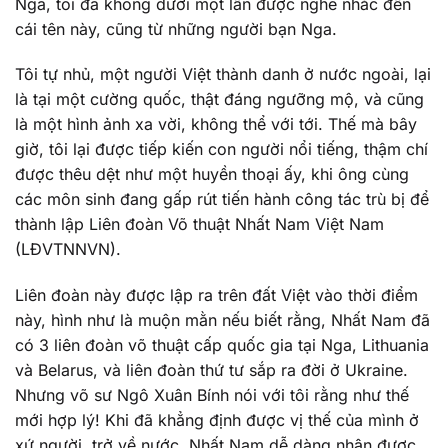
Nga, tôi đã không dưới một lần được nghe nhắc đến
cái tên này, cũng từ những người bạn Nga.
Tôi tự nhủ, một người Việt thành danh ở nước ngoài, lại
là tại một cường quốc, thật đáng ngưỡng mộ, và cũng
là một hình ảnh xa vời, không thể với tới. Thế mà bây
giờ, tôi lại được tiếp kiến con người nổi tiếng, thậm chí
được thêu dệt như một huyền thoại ấy, khi ông cùng
các môn sinh đang gấp rút tiến hành công tác trù bị để
thành lập Liên đoàn Võ thuật Nhất Nam Việt Nam
(LĐVTNNVN).
Liên đoàn này được lập ra trên đất Việt vào thời điểm
này, hình như là muộn mằn nếu biết rằng, Nhất Nam đã
có 3 liên đoàn võ thuật cấp quốc gia tại Nga, Lithuania
và Belarus, và liên đoàn thứ tư sắp ra đời ở Ukraine.
Nhưng võ sư Ngô Xuân Bính nói với tôi rằng như thế
mới hợp lý! Khi đã khẳng định được vị thế của mình ở
xứ người, trở về nước, Nhất Nam dễ dàng nhận được