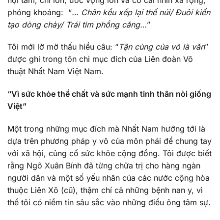
phóng khoáng: “
… Chân kều xếp lại thế núi/ Đuôi kiến
tạo dòng chảy/ Trái tim phồng căng…
”
Tôi mới lờ mờ thấu hiểu câu: “
Tận cùng của võ là văn
”
được ghi trong tôn chỉ mục đích của Liên đoàn Võ
thuật Nhất Nam Việt Nam.
“Vì sức khỏe thể chất và sức mạnh tinh thân nòi giống
Việt”
Một trong những mục đích mà Nhất Nam hướng tới là
dựa trên phương pháp y võ của môn phái để chung tay
với xã hội, củng cố sức khỏe cộng đồng. Tôi được biết
rằng Ngô Xuân Bính đã từng chữa trị cho hàng ngàn
người dân và một số yếu nhân của các nước cộng hòa
thuộc Liên Xô (cũ), thậm chí cả những bệnh nan y, vì
thế tôi có niềm tin sâu sắc vào những điều ông tâm sự.