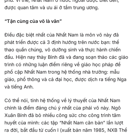
phủ. Vì thế, Nhất Nam ở nước ngoài được biết đến,
được quan tâm và ưu ái ở tầm trung ương.
“Tận cùng của võ là văn”
Điều đặc biệt nhất của Nhất Nam là môn võ này đã
phát triển được cả 3 định hướng trên nước bạn: thể
thao quần chúng, võ dưỡng sinh và thực hành chiến
đấu. Hiện nay thày Bính đã và đang soạn thảo các giáo
trình có những luận điểm riêng về giáo học pháp để
phổ cập Nhất Nam trong hệ thống nhà trường: mẫu
giáo, phổ thông và cả đại học, được dịch ra tiếng Nga
và tiếng Anh.
Có thể nói, tính hệ thống về lý thuyết của Nhất Nam
chính là điểm đáng chú ý nhất của phái võ này. Ngô
Xuân Bính đã bỏ nhiều công sức cho công trình tâm
huyết của mình: các tập “Nhất Nam căn bản” lần lượt
ra đời, bắt đầu từ cuốn I (xuất bản năm 1985, NXB Thể