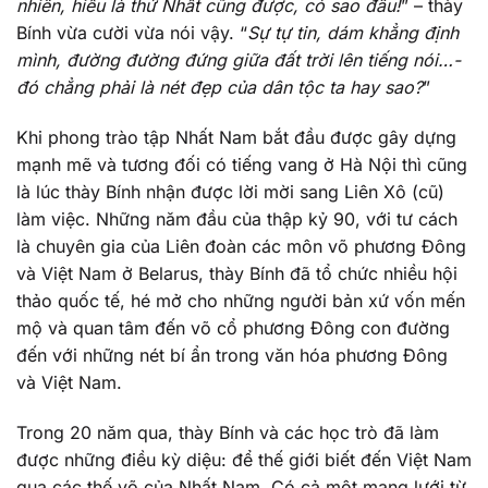
nhiên, hiểu là thứ Nhất cũng được, có sao đâu!
” – thày
Bính vừa cười vừa nói vậy. “
Sự tự tin, dám khẳng định
mình, đường đường đứng giữa đất trời lên tiếng nói…-
đó chẳng phải là nét đẹp của dân tộc ta hay sao?
”
Khi phong trào tập Nhất Nam bắt đầu được gây dựng
mạnh mẽ và tương đối có tiếng vang ở Hà Nội thì cũng
là lúc thày Bính nhận được lời mời sang Liên Xô (cũ)
làm việc. Những năm đầu của thập kỷ 90, với tư cách
là chuyên gia của Liên đoàn các môn võ phương Đông
và Việt Nam ở Belarus, thày Bính đã tổ chức nhiều hội
thảo quốc tế, hé mở cho những người bản xứ vốn mến
mộ và quan tâm đến võ cổ phương Đông con đường
đến với những nét bí ẩn trong văn hóa phương Đông
và Việt Nam.
Trong 20 năm qua, thày Bính và các học trò đã làm
được những điều kỳ diệu: để thế giới biết đến Việt Nam
qua các thế võ của Nhất Nam. Có cả một mạng lưới từ