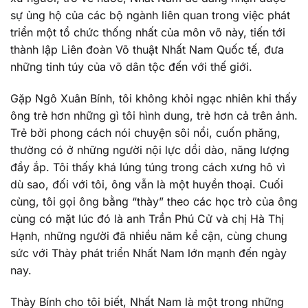
sự ủng hộ của các bộ ngành liên quan trong việc phát
triển một tổ chức thống nhất của môn võ này, tiến tới
thành lập Liên đoàn Võ thuật Nhất Nam Quốc tế, đưa
những tinh túy của võ dân tộc đến với thế giới.
Gặp Ngô Xuân Bính, tôi không khỏi ngạc nhiên khi thấy
ông trẻ hơn những gì tôi hình dung, trẻ hơn cả trên ảnh.
Trẻ bởi phong cách nói chuyện sôi nổi, cuốn phăng,
thường có ở những người nội lực dồi dào, năng lượng
đầy ắp. Tôi thấy khá lúng túng trong cách xưng hô vì
dù sao, đối với tôi, ông vẫn là một huyền thoại. Cuối
cùng, tôi gọi ông bằng “thày” theo các học trò của ông
cùng có mặt lúc đó là anh Trần Phú Cử và chị Hà Thị
Hạnh, những người đã nhiều năm kề cận, cùng chung
sức với Thày phát triển Nhất Nam lớn mạnh đến ngày
nay.
Thày Bính cho tôi biết, Nhất Nam là một trong những