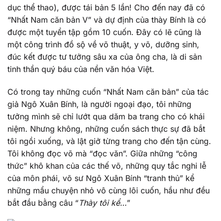
dục thể thao), được tái bản 5 lần! Cho đến nay đã có
“Nhất Nam căn bản V” và dự định của thày Bính là có
được một tuyển tập gồm 10 cuốn. Đây có lẽ cũng là
một công trình đồ sộ về võ thuật, y võ, dưỡng sinh,
đúc kết được tư tưởng sâu xa của ông cha, là di sản
tinh thần quý báu của nền văn hóa Việt.
Có trong tay những cuốn “Nhất Nam căn bản” của tác
giả Ngô Xuân Bính, là người ngoại đạo, tôi những
tưởng mình sẽ chỉ lướt qua dăm ba trang cho có khái
niệm. Nhưng không, những cuốn sách thực sự đã bắt
tôi ngồi xuống, và lật giở từng trang cho đến tận cùng.
Tôi không đọc võ mà “đọc văn”. Giữa những “công
thức” khô khan của các thế võ, những quy tắc nghi lễ
của môn phái, võ sư Ngô Xuân Bính “tranh thủ” kể
những mẩu chuyện nhỏ vô cùng lôi cuốn, hầu như đều
bắt đầu bằng câu “
Thày tôi kể…
”