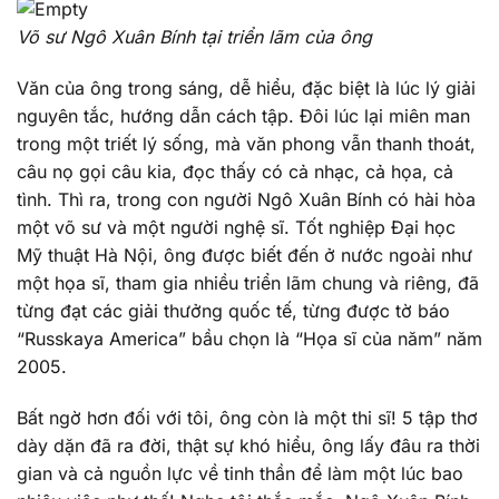
Võ sư Ngô Xuân Bính tại triển lãm của ông
Văn của ông trong sáng, dễ hiểu, đặc biệt là lúc lý giải
nguyên tắc, hướng dẫn cách tập. Đôi lúc lại miên man
trong một triết lý sống, mà văn phong vẫn thanh thoát,
câu nọ gọi câu kia, đọc thấy có cả nhạc, cả họa, cả
tình. Thì ra, trong con người Ngô Xuân Bính có hài hòa
một võ sư và một người nghệ sĩ. Tốt nghiệp Đại học
Mỹ thuật Hà Nội, ông được biết đến ở nước ngoài như
một họa sĩ, tham gia nhiều triển lãm chung và riêng, đã
từng đạt các giải thưởng quốc tế, từng được tờ báo
“Russkaya America” bầu chọn là “Họa sĩ của năm” năm
2005.
Bất ngờ hơn đối với tôi, ông còn là một thi sĩ! 5 tập thơ
dày dặn đã ra đời, thật sự khó hiểu, ông lấy đâu ra thời
gian và cả nguồn lực về tinh thần để làm một lúc bao