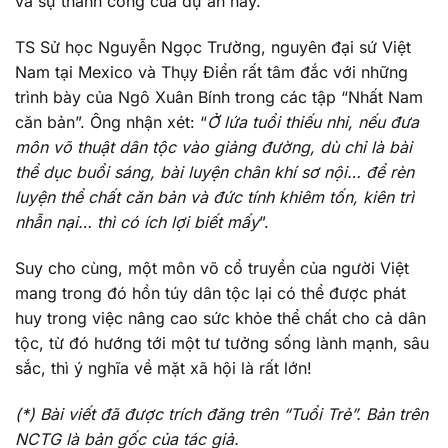
và sự thành công của dự án này.
TS Sử học Nguyễn Ngọc Trường, nguyên đại sứ Việt
Nam tại Mexico và Thụy Điển rất tâm đắc với những
trình bày của Ngô Xuân Bính trong các tập “Nhất Nam
căn bản”. Ông nhận xét: “
Ở lứa tuổi thiếu nhi, nếu đưa
môn võ thuật dân tộc vào giảng đường, dù chỉ là bài
thể dục buổi sáng, bài luyện chân khí sơ nội… để rèn
luyện thể chất căn bản và đức tính khiêm tốn, kiên trì
nhẫn nại… thì có ích lợi biết mấy
”.
Suy cho cùng, một môn võ cổ truyền của người Việt
mang trong đó hồn túy dân tộc lại có thể được phát
huy trong việc nâng cao sức khỏe thể chất cho cả dân
tộc, từ đó hướng tới một tư tưởng sống lành mạnh, sâu
sắc, thì ý nghĩa về mặt xã hội là rất lớn!
(*) Bài viết đã được trích đăng trên “Tuổi Trẻ”. Bản trên
NCTG là bản gốc của tác giả.