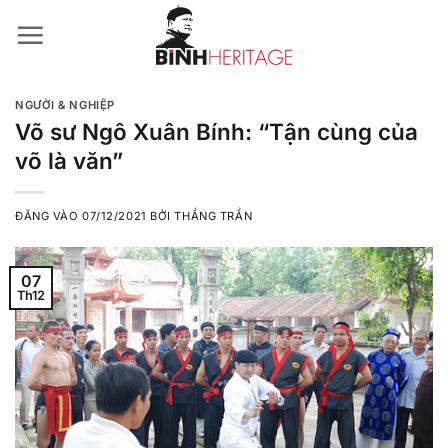
Bỏ
qua
nội
dung
NGƯỜI & NGHIỆP
Võ sư Ngô Xuân Bính: “Tận cùng của
võ là văn”
ĐĂNG VÀO
07/12/2021
BỞI
THẮNG TRẦN
07
Th12