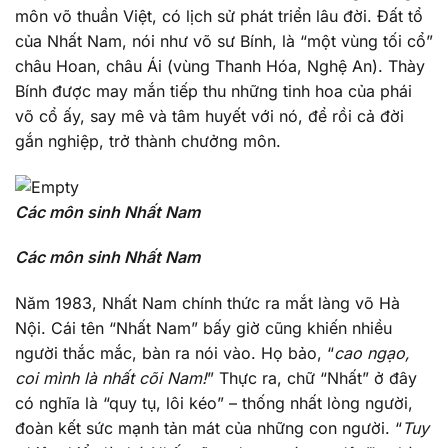
môn võ thuần Việt, có lịch sử phát triển lâu đời. Đất tổ
của Nhất Nam, nói như võ sư Bính, là “một vùng tối cổ”
châu Hoan, châu Ái (vùng Thanh Hóa, Nghệ An). Thày
Bính được may mắn tiếp thu những tinh hoa của phái
võ cổ ấy, say mê và tâm huyết với nó, để rồi cả đời
gắn nghiệp, trở thành chưởng môn.
Các môn sinh Nhất Nam
Các môn sinh Nhất Nam
Năm 1983, Nhất Nam chính thức ra mắt làng võ Hà
Nội. Cái tên “Nhất Nam” bấy giờ cũng khiến nhiều
người thắc mắc, bàn ra nói vào. Họ bảo, “
cao ngạo,
coi mình là nhất cõi Nam!
” Thực ra, chữ “Nhất” ở đây
có nghĩa là “quy tụ, lôi kéo” – thống nhất lòng người,
đoàn kết sức mạnh tản mát của những con người. “
Tuy