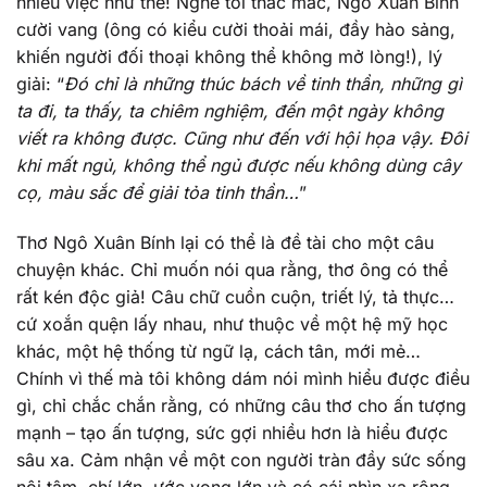
nhiêu việc như thế! Nghe tôi thắc mắc, Ngô Xuân Bính
cười vang (ông có kiểu cười thoải mái, đầy hào sảng,
khiến người đối thoại không thể không mở lòng!), lý
giải: “
Đó chỉ là những thúc bách về tinh thần, những gì
ta đi, ta thấy, ta chiêm nghiệm, đến một ngày không
viết ra không được. Cũng như đến với hội họa vậy. Đôi
khi mất ngủ, không thể ngủ được nếu không dùng cây
cọ, màu sắc để giải tỏa tinh thần…
”
Thơ Ngô Xuân Bính lại có thể là đề tài cho một câu
chuyện khác. Chỉ muốn nói qua rằng, thơ ông có thể
rất kén độc giả! Câu chữ cuồn cuộn, triết lý, tả thực…
cứ xoắn quện lấy nhau, như thuộc về một hệ mỹ học
khác, một hệ thống từ ngữ lạ, cách tân, mới mẻ…
Chính vì thế mà tôi không dám nói mình hiểu được điều
gì, chỉ chắc chắn rằng, có những câu thơ cho ấn tượng
mạnh – tạo ấn tượng, sức gợi nhiều hơn là hiểu được
sâu xa. Cảm nhận về một con người tràn đầy sức sống
nội tâm, chí lớn, ước vọng lớn và có cái nhìn xa rộng,