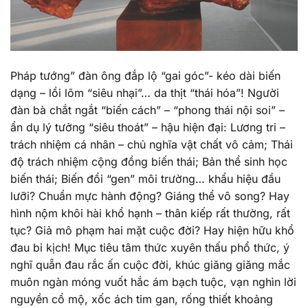
Pháp tướng” đàn ông đắp lộ “gai góc”- kéo dài biến
dạng – lồi lõm “siêu nhại”… da thịt “thái hóa”! Người
đàn bà chắt ngắt “biến cách” – “phong thái nội soi” –
ẩn dụ lý tưởng “siêu thoát” – hậu hiện đại: Lương tri –
trách nhiệm cá nhân – chủ nghĩa vật chất vô cảm; Thái
độ trách nhiệm cộng đồng biến thái; Bản thể sinh học
biến thái; Biến đổi “gen” môi trường… khẩu hiệu đầu
lưỡi? Chuẩn mực hành động? Giáng thể vô song? Hay
hình nộm khôi hài khổ hạnh – thân kiếp rất thường, rất
tục? Giả mô phạm hai mặt cuộc đời? Hay hiện hữu khổ
đau bi kịch! Mục tiêu tâm thức xuyên thấu phổ thức, ý
nghĩ quẵn đau rắc ấn cuộc đời, khúc giăng giăng mắc
muôn ngàn móng vuốt hắc ám bạch tuộc, vạn nghìn lời
nguyền cổ mộ, xốc ách tim gan, rống thiết khoảng