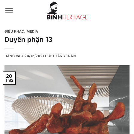
Bỏ
qua
nội
dung
ĐIÊU KHẮC
,
MEDIA
Duyên phận 13
ĐĂNG VÀO
20/12/2021
BỞI
THẮNG TRẦN
20
Th12