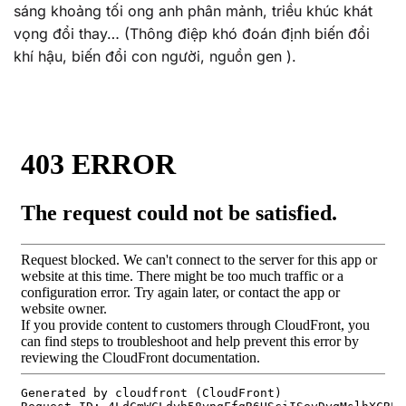
sáng khoảng tối ong anh phân mảnh, triều khúc khát
vọng đổi thay… (Thông điệp khó đoán định biến đổi
khí hậu, biến đổi con người, nguồn gen ).