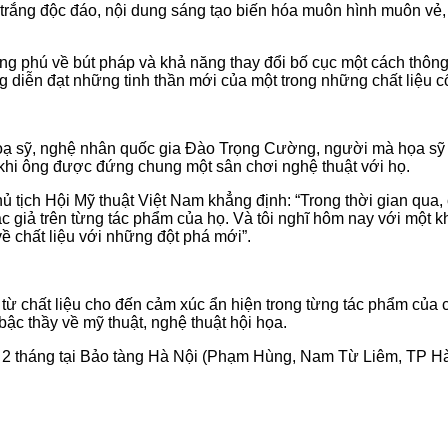
trắng độc đáo, nội dung sáng tạo biến hóa muôn hình muôn vẻ
 phú về bút pháp và khả năng thay đổi bố cục một cách thông 
ăng diễn đạt những tinh thần mới của một trong những chất liệu
a hoạ sỹ, nghệ nhân quốc gia Đào Trọng Cường, người mà họa 
 khi ông được đứng chung một sân chơi nghệ thuật với họ.
 tịch Hội Mỹ thuật Việt Nam khẳng định: “Trong thời gian qua, 
ác giả trên từng tác phẩm của họ. Và tôi nghĩ hôm nay với một
ề chất liệu với những đột phá mới”.
 từ chất liệu cho đến cảm xúc ẩn hiện trong từng tác phẩm củ
ậc thầy về mỹ thuật, nghệ thuật hội họa.
ài 2 tháng tại Bảo tàng Hà Nội (Phạm Hùng, Nam Từ Liêm, TP Hà