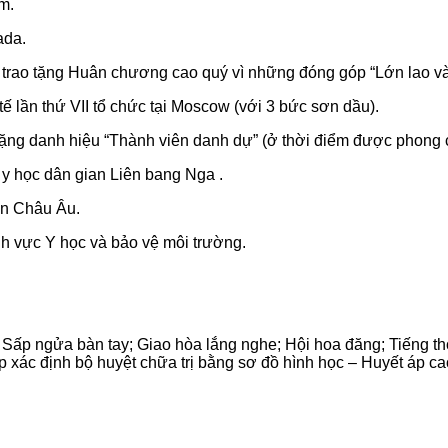
m.
ada.
 trao tặng Huân chương cao quý vì những đóng góp “Lớn lao và 
ế lần thứ VII tổ chức tại Moscow (với 3 bức sơn dầu).
tặng danh hiệu “Thành viên danh dự” (ở thời điểm được phong
y học dân gian Liên bang Nga .
ên Châu Âu.
nh vực Y học và bảo vệ môi trường.
ó: Sấp ngửa bàn tay; Giao hòa lắng nghe; Hội hoa đăng; Tiếng 
xác định bộ huyệt chữa trị bằng sơ đồ hình học – Huyết áp cao