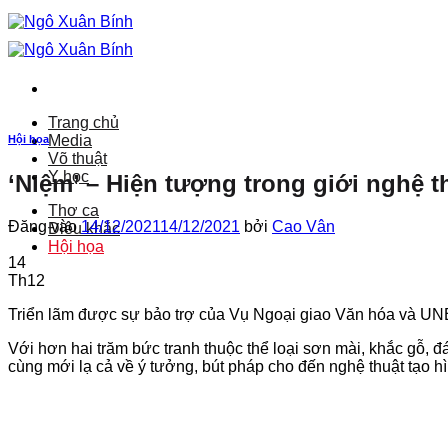
Bỏ
qua
nội
dung
Trang chủ
Media
Hội họa
Võ thuật
Y học
‘Niệm’ – Hiện tượng trong giới nghệ t
Thơ ca
Đăng vào
14/12/2021
14/12/2021
bởi
Cao Vân
Điêu khắc
Hội họa
14
Th12
Triển lãm được sự bảo trợ của Vụ Ngoại giao Văn hóa và UN
Với hơn hai trăm bức tranh thuộc thể loại sơn mài, khắc gỗ, 
cùng mới lạ cả về ý tưởng, bút pháp cho đến nghệ thuật tạo hìn