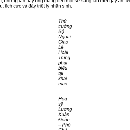
mài, nhưng lần này ông mang đến một sự sáng tạo mới gây ấn t
 tích cực và đầy triết lý nhân sinh.
Thứ
trưởng
Bộ
Ngoại
Giao
Lê
Hoài
Trung
phát
biểu
tại
khai
mạc
Họa
sỹ
Lương
Xuân
Đoàn
– Phó