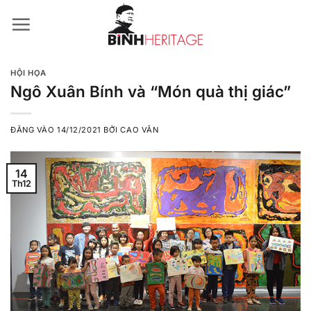
Bỏ
qua
nội
dung
HỘI HỌA
Ngô Xuân Bính và “Món quà thị giác”
ĐĂNG VÀO
14/12/2021
BỞI
CAO VÂN
14
Th12