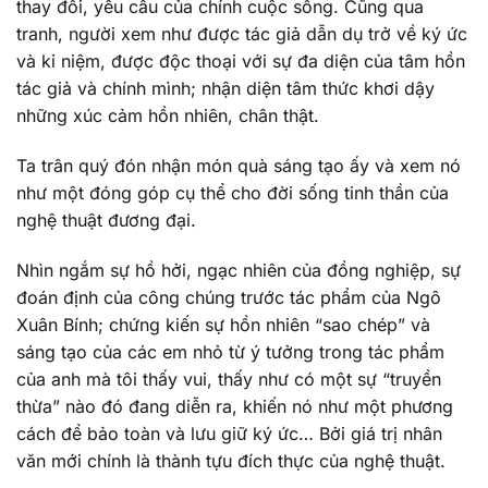
thay đổi, yêu cầu của chính cuộc sống. Cũng qua
tranh, người xem như được tác giả dẫn dụ trở về ký ức
và kỉ niệm, được độc thoại với sự đa diện của tâm hồn
tác giả và chính mình; nhận diện tâm thức khơi dậy
những xúc cảm hồn nhiên, chân thật.
Ta trân quý đón nhận món quà sáng tạo ấy và xem nó
như một đóng góp cụ thể cho đời sống tinh thần của
nghệ thuật đương đại.
Nhìn ngắm sự hồ hởi, ngạc nhiên của đồng nghiệp, sự
đoán định của công chúng trước tác phẩm của Ngô
Xuân Bính; chứng kiến sự hồn nhiên “sao chép” và
sáng tạo của các em nhỏ từ ý tưởng trong tác phẩm
của anh mà tôi thấy vui, thấy như có một sự “truyền
thừa” nào đó đang diễn ra, khiến nó như một phương
cách để bảo toàn và lưu giữ ký ức… Bởi giá trị nhân
văn mới chính là thành tựu đích thực của nghệ thuật.