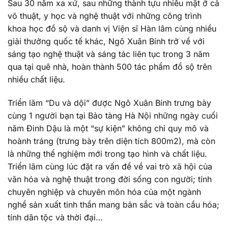
Sau 30 năm xa xứ, sau những thành tựu nhiều mặt ở cả
võ thuật, y học và nghệ thuật với những công trình
khoa học đồ sộ và danh vị Viện sĩ Hàn lâm cùng nhiều
giải thưởng quốc tế khác, Ngô Xuân Bính trở về với
sáng tạo nghệ thuật và sáng tác liên tục trong 3 năm
qua tại quê nhà, hoàn thành 500 tác phẩm đồ sộ trên
nhiều chất liệu.
Triển lãm “Du và dội” được Ngô Xuân Bính trưng bày
cùng 1 người bạn tại Bảo tàng Hà Nội những ngày cuối
năm Đinh Dậu là một “sự kiện” không chỉ quy mô và
hoành tráng (trưng bày trên diện tích 800m2), mà còn
là những thể nghiệm mới trong tạo hình và chất liệu.
Triển lãm cùng lúc đặt ra vấn đề về vai trò xã hội của
văn hóa và nghệ thuật trong đời sống con người; tính
chuyên nghiệp và chuyên môn hóa của một ngành
nghề sản xuất tinh thần mang bản sắc và toàn cầu hóa;
tính dân tộc và thời đại…