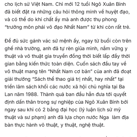
cho lịch sử Việt Nam. Chỉ mới 12 tuổi Ngô Xuân Bính
đã biết đặt ra những câu hỏi thông minh về huyệt đạo,
và có thể do khí chất ấy mà anh được thụ phong
“trưởng môn phái võ đạo Nhất Nam” từ khi còn rất trẻ.
Để đủ sức gánh vác sứ mệnh ấy, ngay từ buổi còn trên
ghế nhà trường, anh đã tự rèn giũa mình, nắm vững y
thuật và võ thuật gia truyền đồng thời biết lấp đầy thời
gian bằng kiến thức toàn diện. Cuốn sách đầu tay về
võ thuật mang tên “Nhất Nam cơ bản” của anh đã đoạt
giải thưởng “Sách thể thao giá trị nhất, hay nhất” tại
triển lãm sách khối các nước xã hội chủ nghĩa tại Ba
Lan năm 1988. Thành quả ban đầu hẳn đưa tới quyết
định dấn thân trong sự nghiệp của Ngô Xuân Bính bởi
ngay sau khi có 2 bằng đại học (lý luận lịch sử mỹ
thuật và sư phạm) anh đã lựa chọn nước Nga làm địa
bàn thực hành võ thuật, y thuật, nghệ thuật.