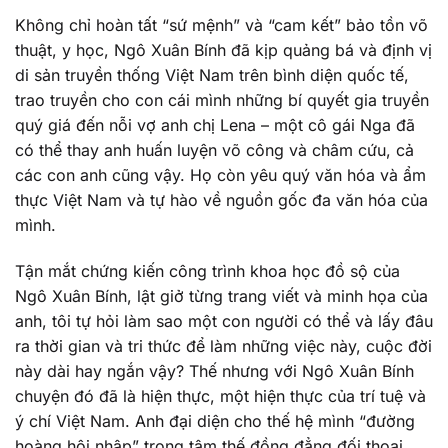
Không chỉ hoàn tất “sứ mệnh” và “cam kết” bảo tồn võ
thuật, y học, Ngô Xuân Bính đã kịp quảng bá và định vị
di sản truyền thống Việt Nam trên bình diện quốc tế,
trao truyền cho con cái mình những bí quyết gia truyền
quý giá đến nỗi vợ anh chị Lena – một cô gái Nga đã
có thể thay anh huấn luyện võ công và châm cứu, cả
các con anh cũng vậy. Họ còn yêu quý văn hóa và ẩm
thực Việt Nam và tự hào về nguồn gốc đa văn hóa của
mình.
Tận mắt chứng kiến công trình khoa học đồ sộ của
Ngô Xuân Bính, lật giở từng trang viết và minh họa của
anh, tôi tự hỏi làm sao một con người có thể và lấy đâu
ra thời gian và tri thức để làm những việc này, cuộc đời
này dài hay ngắn vậy? Thế nhưng với Ngô Xuân Bính
chuyện đó đã là hiện thực, một hiện thực của trí tuệ và
ý chí Việt Nam. Anh đại diện cho thế hệ mình “đường
hoàng hội nhập” trong tâm thế đồng đẳng đối thoại