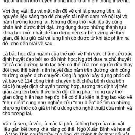
ngoài khuôn khổ truyền thống theo khái niệm thông thường.
Với ông vật liệu và mặt nền để vẽ chỉ là phương tiện, là
nguyên liệu sáng tạo để chuyển tải niềm đam mê nội tại và
hàm hướng tương lai. Nhưng đồng thời vật liệu ấy cũng
phản ánh được thời đại, ứng dụng được những thành tựu
khoa học mới nhất, để tạo dựng nên sự bền vững về thời
gian, để lưu giữ cái vẻ lung linh có được từ khi tác phẩm ra
đời cho đến mãi về sau.
Là bác học đầu ngành của thế giới về lĩnh vực châm cứu xác
định huyệt đạo bởi sơ đồ hình học; Người đưa ra chủ thuyết
tất cả các đường kinh lạc trên cơ thể của con người đều thay
đổi theo thể bệnh, nên huyệt đạo nằm trên đường kinh cũng
thường xuyên dịch chuyển. Ông là người xây dựng phác đồ
và bảo vệ 114 công trình chuyên biệt chữa bệnh dựa trên
các lộ huyệt dịch chuyển tương hợp, tương tác định vị trên
giàn ăng ten biểu thức biến đổi đồng pha. Trong quỹ thời
gian cống hiến hạn hẹp đó, hễ có điều kiện là ông lao vào vẽ
“như điên” cũng như nghiên cứu “như điên” để tìm ra những
phương thức có giá trị hữu dụng cho nghệ thuật của mình và
cho tương lai.
Vẫn là sơn, là vóc, là mài, là phủ, là tổng hợp của các vật
liệu gắn kết trong khả năng có thể, Ngô Xuân Bính và họa sĩ
Lê Văn Thìn người thầy của ông, đã chính thức thay đổi vật