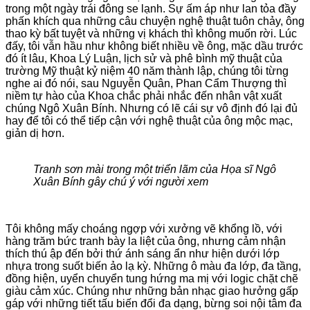
trong một ngày trái đông se lạnh. Sự ấm áp như lan tỏa đầy
phấn khích qua những câu chuyện nghệ thuật tuôn chảy, ông
thao kỳ bất tuyệt và những vị khách thì không muốn rời. Lúc
đấy, tôi vẫn hầu như không biết nhiều về ông, mặc dầu trước
đó ít lâu, Khoa Lý Luận, lịch sử và phê bình mỹ thuật của
trường Mỹ thuật kỷ niệm 40 năm thành lập, chúng tôi từng
nghe ai đó nói, sau Nguyễn Quân, Phan Cẩm Thượng thì
niềm tự hào của Khoa chắc phải nhắc đến nhân vật xuất
chúng Ngô Xuân Bính. Nhưng có lẽ cái sự vô định đó lại đủ
hay để tôi có thể tiếp cận với nghệ thuật của ông mộc mạc,
giản dị hơn.
Tranh sơn mài trong một triển lãm của Họa sĩ Ngô
Xuân Bính gây chú ý với người xem
Tôi không mấy choáng ngợp với xưởng vẽ khổng lồ, với
hàng trăm bức tranh bày la liệt của ông, nhưng cảm nhận
thích thú ập đến bởi thứ ánh sáng ẩn như hiện dưới lớp
nhựa trong suốt biến ảo lạ kỳ. Những ô màu đa lớp, đa tầng,
đồng hiện, uyển chuyển tung hứng ma mị với logic chặt chẽ
giàu cảm xúc. Chúng như những bản nhạc giao hưởng gấp
gáp với những tiết tấu biến đổi đa dạng, bừng soi nội tâm đa