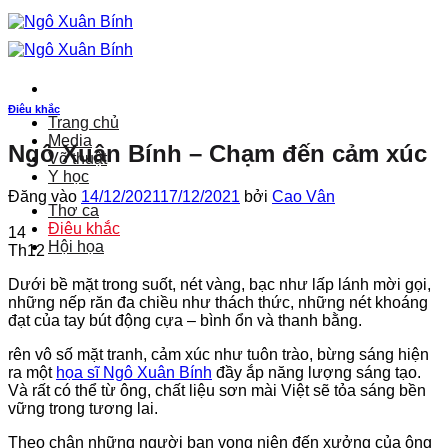
Bỏ
qua
nội
dung
Điêu khắc
Trang chủ
Media
Ngô Xuân Bính – Chạm đến cảm xúc
Võ thuật
Y học
Đăng vào
14/12/2021
17/12/2021
bởi
Cao Vân
Thơ ca
Điêu khắc
14
Hội họa
Th12
Dưới bề mặt trong suốt, nét vàng, bạc như lấp lánh mời gọi,
những nếp răn đa chiều như thách thức, những nét khoáng
đạt của tay bút động cựa – bình ổn và thanh bằng.
rên vô số mặt tranh, cảm xúc như tuôn trào, bừng sáng hiện
ra một
họa sĩ Ngô Xuân Bính
đầy ắp năng lượng sáng tạo.
Và rất có thể từ ông, chất liệu sơn mài Việt sẽ tỏa sáng bền
vững trong tương lai.
Theo chân những người bạn vong niên đến xưởng của ông