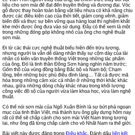
liệu cho sơn mài để đạt đến truyền thống và đương đại. Vóc
gỗ được thay hoàn toàn bằng vật liệu nhựa có khả năng chịu
được các điều kiện cao của thời tiết, giảm cong vênh, giảm
biến đổi và thực sự bền vững qua hàng loạt thí nghiệm khắt
khe mới được ông đưa vào sử dụng. Đây có thể xem là một
trong những đóng góp không nhỏ của ông cho nghệ thuật
sơn mài.
Đi từ các thái cực nghệ thuật biểu hiện đến trừu tượng,
nhưng người ta vẫn dễ dàng nhận thấy sự cộm dày của tài
nhân có kiến văn truyền thống Việt trong những tác phẩm
của ông. Đó là tinh thần Đông Sơn hàng nghìn năm trước;
Gốm thô của vùng đồng bằng Bắc bộ và Nam bộ; Chạm
lộng, trên những bức phù điêu đình làng… Tất cả được mã
hóa trong những cảm xúc cá nhân ở những thời khắc khác
nhau, giữa những dòng chảy khác nhau trong khối lượng
công việc đồ sộ của người vừa làm khoa học, vừa làm nghệ
thuật.
Có thể nói sơn mài của Ngô Xuân Bính là sự bứt phá ngoạn
mục của tinh thần Việt, mà thành tựu ông gây dựng hôm nay
rất có thể sẽ chắp cánh cho sơn mài Việt Nam trong tương
lai, như ông đã từng chắp cánh cho võ Nhất Nam ra thế giới.
Bài viết này được đăng trong
Điêu khắc
. Đánh dấu
liên kết