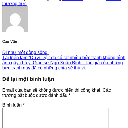
thường trực
.
Cao Vân
Đi như một dòng sông!
Tại triển lãm “Du & Dội” đã có rất nhiều bức tranh không hình
ảnh gây chú ý. Giáo sư Ngô Xuân Bính – tác giả của những
bức tranh này đã có những chia sẻ thú vị.
Để lại một bình luận
Email của bạn sẽ không được hiển thị công khai.
Các
trường bắt buộc được đánh dấu
*
Bình luận
*