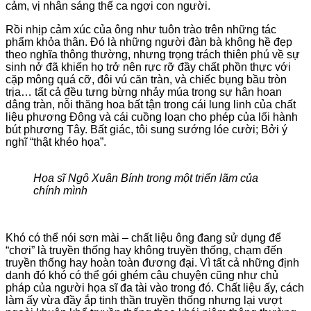
cảm, vị nhân sáng thế ca ngợi con người.
Rồi nhịp cảm xúc của ông như tuôn trào trên những tác
phẩm khỏa thân. Đó là những người đàn bà không hề đẹp
theo nghĩa thông thường, nhưng trọng trách thiên phú về sự
sinh nở đã khiến họ trở nên rực rỡ đầy chất phồn thực với
cặp mông quá cỡ, đôi vú căn tràn, và chiếc bụng bầu tròn
trịa… tất cả đều tưng bừng nhảy múa trong sự hân hoan
dâng tràn, nỗi thăng hoa bất tận trong cái lung linh của chất
liệu phương Đông và cái cuồng loạn cho phép của lối hành
bút phương Tây. Bất giác, tôi sung sướng lóe cười; Bởi ý
nghĩ “thật khéo họa”.
Họa sĩ Ngô Xuân Bính trong một triển lãm của
chính mình
Khó có thể nói sơn mài – chất liệu ông đang sử dụng để
“chơi” là truyền thống hay không truyền thống, chạm đến
truyền thống hay hoàn toàn đương đại. Vì tất cả những định
danh đó khó có thể gói ghém câu chuyện cũng như chủ
pháp của người họa sĩ đa tài vào trong đó. Chất liệu ấy, cách
làm ấy vừa đầy ắp tinh thần truyền thống nhưng lại vượt