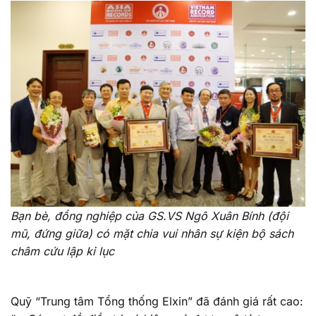
Bạn bè, đồng nghiệp của GS.VS Ngô Xuân Bính (đội
mũ, đứng giữa) có mặt chia vui nhân sự kiện bộ sách
châm cứu lập kỉ lục
Quỹ “Trung tâm Tổng thống Elxin” đã đánh giá rất cao: