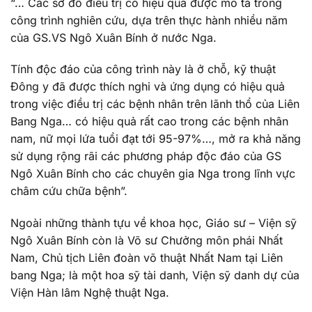
“… Các sơ đồ điều trị có hiệu quả được mô tả trong
công trình nghiên cứu, dựa trên thực hành nhiều năm
của GS.VS Ngô Xuân Bính ở nước Nga.
Tính độc đáo của công trình này là ở chỗ, kỹ thuật
Đông y đã được thích nghi và ứng dụng có hiệu quả
trong việc điều trị các bệnh nhân trên lãnh thổ của Liên
Bang Nga… có hiệu quả rất cao trong các bệnh nhân
nam, nữ mọi lứa tuổi đạt tới 95-97%…, mở ra khả năng
sử dụng rộng rãi các phương pháp độc đáo của GS
Ngô Xuân Bính cho các chuyên gia Nga trong lĩnh vực
châm cứu chữa bệnh”.
Ngoài những thành tựu về khoa học, Giáo sư – Viện sỹ
Ngô Xuân Bính còn là Võ sư Chưởng môn phái Nhất
Nam, Chủ tịch Liên đoàn võ thuật Nhất Nam tại Liên
bang Nga; là một hoa sỹ tài danh, Viện sỹ danh dự của
Viện Hàn lâm Nghệ thuật Nga.