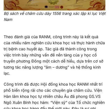
Bộ sách về châm cứu dày 1556 trang xác lập kỉ lục Việt
Nam
Theo đánh giá của RANM, công trình này là kết quả
của nhiều năm nghiên cứu khoa học và thực hành chữa
trị bệnh cao huyết áp. Tác giả đã thành công trong
việc trình bày những vấn đề nền tảng của y học cổ
truyền phương Đông một cách dễ hiểu, dựa trên cơ sở
tương tác năng lượng “âm – dương” và hệ thống kinh
lạc.
Công trình đã được Hội đồng khoa học RANM nhất trí
phổ biến rộng rãi cho các chuyên gia châm cứu. Viện
Hàn lâm khoa học tự nhiên châu Âu đã phong GS.VS
Ngô Xuân Bính học hàm: “Viện sỹ” của Tổ chức nghiên
cứu khoa học hàng đầu thế giới này. Đây là sự ghi