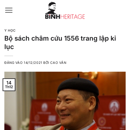
Bỏ
qua
nội
dung
Y HỌC
Bộ sách châm cứu 1556 trang lập kỉ
lục
ĐĂNG VÀO
14/12/2021
BỞI
CAO VÂN
14
Th12