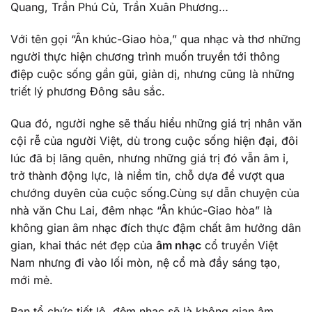
Quang, Trần Phú Củ, Trần Xuân Phương…
Với tên gọi “Ân khúc-Giao hòa,” qua nhạc và thơ những
người thực hiện chương trình muốn truyền tới thông
điệp cuộc sống gần gũi, giản dị, nhưng cũng là những
triết lý phương Đông sâu sắc.
Qua đó, người nghe sẽ thấu hiểu những giá trị nhân văn
cội rễ của người Việt, dù trong cuộc sống hiện đại, đôi
lúc đã bị lãng quên, nhưng những giá trị đó vẫn âm ỉ,
trở thành động lực, là niềm tin, chỗ dựa để vượt qua
chướng duyên của cuộc sống.Cùng sự dẫn chuyện của
nhà văn Chu Lai, đêm nhạc “Ân khúc-Giao hòa” là
không gian âm nhạc đích thực đậm chất âm hưởng dân
gian, khai thác nét đẹp của
âm nhạc
cổ truyền Việt
Nam nhưng đi vào lối mòn, nệ cổ mà đầy sáng tạo,
mới mẻ.
Ban tổ chức tiết lộ, đêm nhạc sẽ là không gian âm