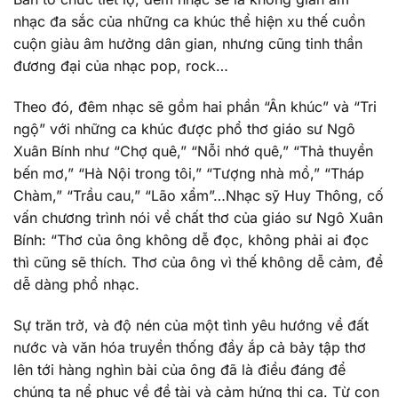
nhạc đa sắc của những ca khúc thể hiện xu thế cuồn
cuộn giàu âm hưởng dân gian, nhưng cũng tinh thần
đương đại của nhạc pop, rock…
Theo đó, đêm nhạc sẽ gồm hai phần “Ân khúc” và “Tri
ngộ” với những ca khúc được phổ thơ giáo sư Ngô
Xuân Bính như “Chợ quê,” “Nỗi nhớ quê,” “Thả thuyền
bến mơ,” “Hà Nội trong tôi,” “Tượng nhà mồ,” “Tháp
Chàm,” “Trầu cau,” “Lão xẩm”…Nhạc sỹ Huy Thông, cố
vấn chương trình nói về chất thơ của giáo sư Ngô Xuân
Bính: “Thơ của ông không dễ đọc, không phải ai đọc
thì cũng sẽ thích. Thơ của ông vì thế không dễ cảm, để
dễ dàng phổ nhạc.
Sự trăn trở, và độ nén của một tình yêu hướng về đất
nước và văn hóa truyền thống đầy ắp cả bảy tập thơ
lên tới hàng nghìn bài của ông đã là điều đáng để
chúng ta nể phục về đề tài và cảm hứng thi ca. Từ con