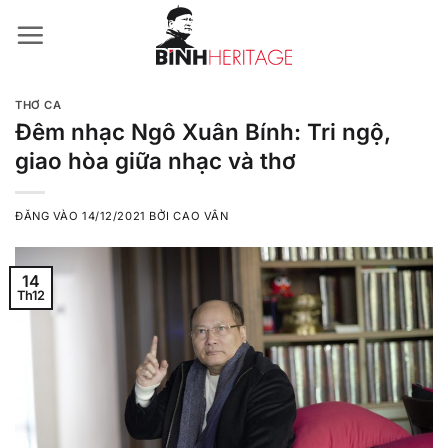
Bỏ
qua
nội
dung
THƠ CA
Đêm nhạc Ngô Xuân Bính: Tri ngộ,
giao hòa giữa nhạc và thơ
ĐĂNG VÀO
14/12/2021
BỞI
CAO VÂN
14
Th12