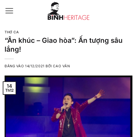
Bỏ
qua
nội
dung
THƠ CA
“Ân khúc – Giao hòa”: Ấn tượng sâu
lắng!
ĐĂNG VÀO
14/12/2021
BỞI
CAO VÂN
14
Th12