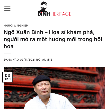
Bỏ
qua
nội
dung
NGƯỜI & NGHIỆP
Ngô Xuân Bính – Họa sĩ khám phá,
người mở ra một hướng mới trong hội
họa
ĐĂNG VÀO
03/11/2021
BỞI
ADMIN
03
Th11