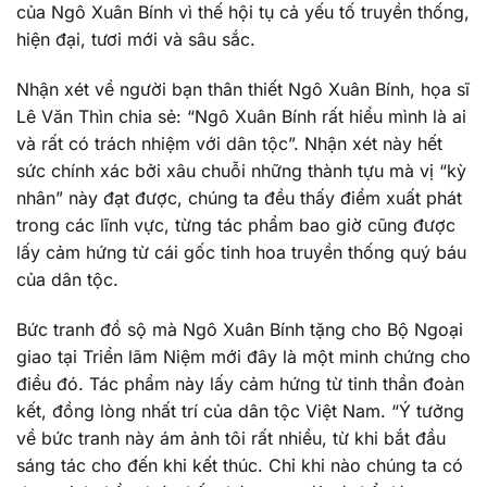
của Ngô Xuân Bính vì thế hội tụ cả yếu tố truyền thống,
hiện đại, tươi mới và sâu sắc.
Nhận xét về người bạn thân thiết Ngô Xuân Bính, họa sĩ
Lê Văn Thìn chia sẻ: “Ngô Xuân Bính rất hiểu mình là ai
và rất có trách nhiệm với dân tộc”. Nhận xét này hết
sức chính xác bởi xâu chuỗi những thành tựu mà vị “kỳ
nhân” này đạt được, chúng ta đều thấy điểm xuất phát
trong các lĩnh vực, từng tác phẩm bao giờ cũng được
lấy cảm hứng từ cái gốc tinh hoa truyền thống quý báu
của dân tộc.
Bức tranh đồ sộ mà Ngô Xuân Bính tặng cho Bộ Ngoại
giao tại Triển lãm Niệm mới đây là một minh chứng cho
điều đó. Tác phẩm này lấy cảm hứng từ tinh thần đoàn
kết, đồng lòng nhất trí của dân tộc Việt Nam. “Ý tưởng
về bức tranh này ám ảnh tôi rất nhiều, từ khi bắt đầu
sáng tác cho đến khi kết thúc. Chỉ khi nào chúng ta có