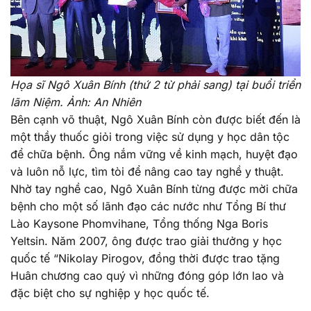
Họa sĩ Ngô Xuân Bính (thứ 2 từ phải sang) tại buổi triển
lãm Niệm. Ảnh: An Nhiên
Bên cạnh võ thuật, Ngô Xuân Bính còn được biết đến là
một thầy thuốc giỏi trong việc sử dụng y học dân tộc
để chữa bệnh. Ông nắm vững về kinh mạch, huyệt đạo
và luôn nỗ lực, tìm tòi để nâng cao tay nghề y thuật.
Nhờ tay nghề cao, Ngô Xuân Bính từng được mời chữa
bệnh cho một số lãnh đạo các nước như Tổng Bí thư
Lào Kaysone Phomvihane, Tổng thống Nga Boris
Yeltsin. Năm 2007, ông được trao giải thưởng y học
quốc tế “Nikolay Pirogov, đồng thời được trao tặng
Huân chương cao quý vì những đóng góp lớn lao và
đặc biệt cho sự nghiệp y học quốc tế.