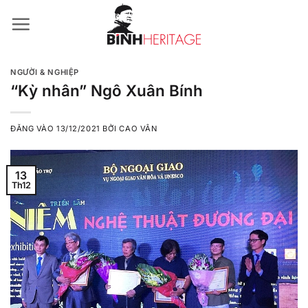
Bỏ
qua
nội
dung
NGƯỜI & NGHIỆP
“Kỳ nhân” Ngô Xuân Bính
ĐĂNG VÀO
13/12/2021
BỞI
CAO VÂN
13
Th12