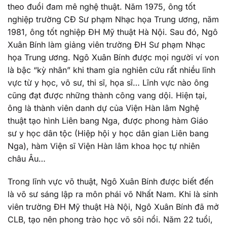
theo đuổi đam mê nghệ thuật. Năm 1975, ông tốt
nghiệp trường CĐ Sư phạm Nhạc họa Trung ương, năm
1981, ông tốt nghiệp ĐH Mỹ thuật Hà Nội. Sau đó, Ngô
Xuân Bính làm giảng viên trường ĐH Sư phạm Nhạc
họa Trung ương. Ngô Xuân Bính được mọi người ví von
là bậc “kỳ nhân” khi tham gia nghiên cứu rất nhiều lĩnh
vực từ y học, võ sư, thi sĩ, họa sĩ… Lĩnh vực nào ông
cũng đạt được những thành công vang dội. Hiện tại,
ông là thành viên danh dự của Viện Hàn lâm Nghệ
thuật tạo hình Liên bang Nga, được phong hàm Giáo
sư y học dân tộc (Hiệp hội y học dân gian Liên bang
Nga), hàm Viện sĩ Viện Hàn lâm khoa học tự nhiên
châu Âu…
Trong lĩnh vực võ thuật, Ngô Xuân Bính được biết đến
là võ sư sáng lập ra môn phái võ Nhất Nam. Khi là sinh
viên trường ĐH Mỹ thuật Hà Nội, Ngô Xuân Bính đã mở
CLB, tạo nên phong trào học võ sôi nổi. Năm 22 tuổi,