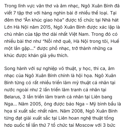
Trong lĩnh vực văn thơ và âm nhạc, Ngô Xuân Bính đã
viết 7 tập thơ với hàng nghìn bài ở nhiều thể loại. Tại
đêm thơ “Ân khúc giao hòa” được tổ chức tại Nhà hát
Lớn Hà Nội năm 2015, Ngô Xuân Bính được xác lập là
chủ nhân của tập thơ dài nhất Việt Nam. Trong đó có
nhiều bài thơ như “Nỗi nhớ quê, Hà Nội trong tôi, Huế
một lần gặp…” được phổ nhạc, trở thành những ca
khúc được khán giả yêu thích.
Song hành với sự nghiệp võ thuật, y học, thi ca, âm
nhạc của Ngô Xuân Bính chính là hội họa. Ngô Xuân
Bính từng có rất nhiều triển lãm mỹ thuật cá nhân tại
nước ngoài như 2 lần triển lãm tranh cá nhân tại
Belarus, 3 lần triển lãm tranh cá nhân tại Liên bang
Nga… Năm 2005, ông được báo Nga – Mỹ bình bầu là
họa sĩ xuất sắc nhất năm. Năm 2008, Ngô Xuân Bính
từng đạt giải xuất sắc tại Liên hoan nghệ thuật tổng
hợp quốc tế lần thứ 7 tổ chức tại Moscow với 3 bức