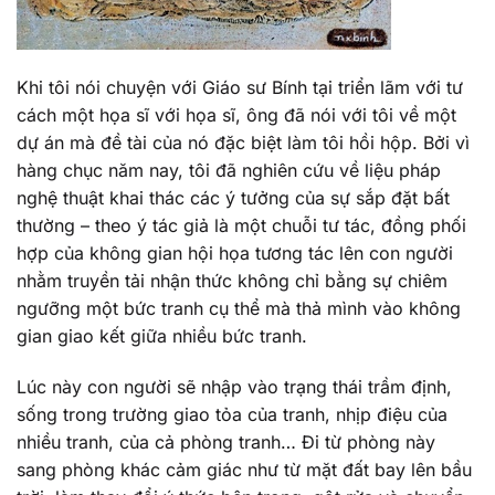
Khi tôi nói chuyện với Giáo sư Bính tại triển lãm với tư
cách một họa sĩ với họa sĩ, ông đã nói với tôi về một
dự án mà đề tài của nó đặc biệt làm tôi hồi hộp. Bởi vì
hàng chục năm nay, tôi đã nghiên cứu về liệu pháp
nghệ thuật khai thác các ý tưởng của sự sắp đặt bất
thường – theo ý tác giả là một chuỗi tư tác, đồng phối
hợp của không gian hội họa tương tác lên con người
nhằm truyền tải nhận thức không chỉ bằng sự chiêm
ngưỡng một bức tranh cụ thể mà thả mình vào không
gian giao kết giữa nhiều bức tranh.
Lúc này con người sẽ nhập vào trạng thái trầm định,
sống trong trường giao tỏa của tranh, nhịp điệu của
nhiều tranh, của cả phòng tranh… Đi từ phòng này
sang phòng khác cảm giác như từ mặt đất bay lên bầu