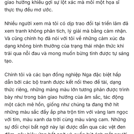
giao hưởng khiêu gợi sự lột xác mà mỗi một họa sĩ
thực thụ đều mơ ước.
Nhiều người xem mà tôi có dịp trao đổi tại triển lãm đã
xem tranh không phân tích, lý giải mà bằng cảm nhận.
Và cũng chính họ đã nói với tôi về những cảm xúc đa
dạng không bình thường của trạng thái nhận thức khi
trải qua nỗi đau và mong muốn bừng tỉnh được tự sáng
tạo.
Chính tôi và các bạn đồng nghiệp Nga đặc biệt hấp
dẫn bởi các bộ tranh được kết nối theo đề tài, dạng
thức riêng, những mảng màu lớn tương phản được trình
bày như trong bản giao hưởng của âm sắc, tác động
một cách mê hồn, giống như chúng ta đang thở hít
những màu sắc đầy ắp pha trộn tím với vàng lam ngọc
với tím, màu xanh da trời cùng màu vàng cam. Những
sự đối chọi bất ngờ này lại được dẫn qua các vệt đen