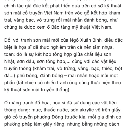
chính tác giả đúc kết phát triển dựa trên cơ sở kỹ thuật
sơn mài cổ truyền Việt Nam trên vóc gỗ kết hợp khảm
trai, vàng bạc, vỏ trứng rồi mài nhẵn đánh bóng, như
chúng ta được xem ở Bảo tàng mỹ thuật Việt Nam.
Đối với tranh sơn mài mới của Ngô Xuân Bính, điều đặc
biệt là họa sĩ đã thực nghiệm trên cả nền tấm nhựa,
toan: đó là sự kết hợp tổng hợp giữa chất liệu sơn
Nhật, sơn dầu, sơn tổng hợp,… cùng với các vật liệu
truyền thống (khảm trai, vỏ trứng, vàng, bạc, thiếc, bột
đá…) phủ bóng, đánh bóng – mài nhẵn hoặc mài một
phần (tất nhiên có nhiều tranh ông cùng thực hiện theo
kỹ thuật sơn mài truyền thống).
Ở mảng tranh đồ họa, họa sĩ đã sử dụng các vật liệu
thông dụng: mực, thuốc nước, sơn akrylic vẽ trên giấy
gió cổ truyền phương Đông (trước kia, mỗi gia đình có
phương pháp làm giấy riêng, nhưng bằng những cách