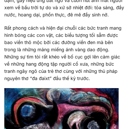
đậm, gây hiệu ứng bất ngờ và cuốn hút ánh mắt người
xem về bầu trời tự do và xứ sở nhiệt đới: tỏa sáng, đầy
nước, hoang dại, phồn thực, đê mê đầy sinh nở.
Rất phong cách và hiện đại chuỗi các bức tranh mang
hình bóng các con vật, các biểu tượng tối sẫm được
bao viền thô mộc bởi các đường viền đen mà bên
trong là những mảng miếng ánh vàng dao động.
Những sự tìm tòi rất khéo về bố cục gợi lên cảm giác
về những hang động tập người cổ xưa, những bức
tranh ngây ngô của trẻ thơ cùng với những thủ pháp
nguyên thơ “đa đaixt” đầu thế kỷ trước.