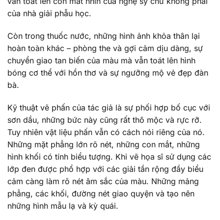
vẫn toát lên con mắt nhìn của nghệ sỹ chứ không phải
của nhà giải phẫu học.
Còn trong thuốc nước, những hình ảnh khỏa thân lại
hoàn toàn khác – phòng the và gợi cảm dịu dàng, sự
chuyển giao tan biến của màu mà vẫn toát lên hình
bóng cơ thể với hồn thơ và sự ngưỡng mộ vẻ đẹp đàn
bà.
Kỹ thuật vẽ phấn của tác giả là sự phối hợp bố cục với
sơn dầu, những bức này cũng rất thô mộc và rực rỡ.
Tuy nhiên vật liệu phấn vẫn có cách nói riêng của nó.
Những mặt phẳng lớn rõ nét, những con mắt, những
hình khối có tính biểu tượng. Khi vẽ họa sĩ sử dụng các
lớp đen được phổ hợp với các giải tần rộng đầy biểu
cảm càng làm rõ nét âm sắc của màu. Những mảng
phẳng, các khối, đường nét giao quyện và tạo nên
những hình mẫu lạ và kỳ quái.