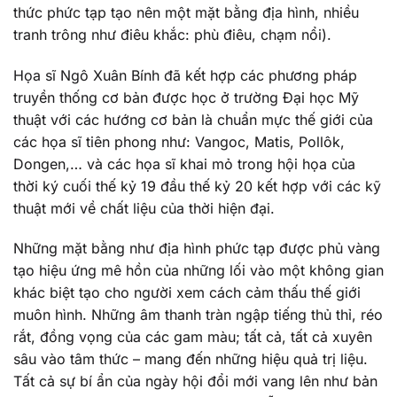
thức phức tạp tạo nên một mặt bằng địa hình, nhiều
tranh trông như điêu khắc: phù điêu, chạm nổi).
Họa sĩ Ngô Xuân Bính đã kết hợp các phương pháp
truyền thống cơ bản được học ở trường Đại học Mỹ
thuật với các hướng cơ bản là chuẩn mực thế giới của
các họa sĩ tiên phong như: Vangoc, Matis, Pollôk,
Dongen,… và các họa sĩ khai mỏ trong hội họa của
thời ký cuối thế kỷ 19 đầu thế kỷ 20 kết hợp với các kỹ
thuật mới về chất liệu của thời hiện đại.
Những mặt bằng như địa hình phức tạp được phủ vàng
tạo hiệu ứng mê hồn của những lối vào một không gian
khác biệt tạo cho người xem cách cảm thấu thế giới
muôn hình. Những âm thanh tràn ngập tiếng thủ thỉ, réo
rắt, đồng vọng của các gam màu; tất cả, tất cả xuyên
sâu vào tâm thức – mang đến những hiệu quả trị liệu.
Tất cả sự bí ẩn của ngày hội đổi mới vang lên như bản