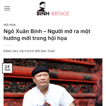
Bỏ
qua
nội
dung
HỘI HỌA
Ngô Xuân Bính – Người mở ra một
hướng mới trong hội họa
ĐĂNG VÀO
24/11/2021
BỞI
MAI THẢO
24
Th11