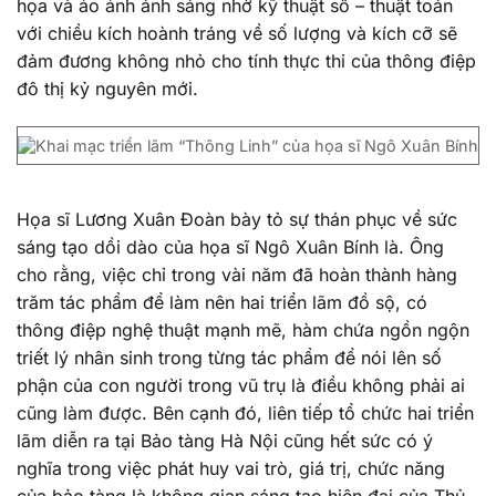
họa và ảo ảnh ánh sáng nhờ kỹ thuật số – thuật toán
với chiều kích hoành tráng về số lượng và kích cỡ sẽ
đảm đương không nhỏ cho tính thực thi của thông điệp
đô thị kỷ nguyên mới.
Họa sĩ Lương Xuân Đoàn bày tỏ sự thán phục về sức
sáng tạo dồi dào của họa sĩ Ngô Xuân Bính là. Ông
cho rằng, việc chỉ trong vài năm đã hoàn thành hàng
trăm tác phẩm để làm nên hai triển lãm đồ sộ, có
thông điệp nghệ thuật mạnh mẽ, hàm chứa ngồn ngộn
triết lý nhân sinh trong từng tác phẩm để nói lên số
phận của con người trong vũ trụ là điều không phải ai
cũng làm được. Bên cạnh đó, liên tiếp tổ chức hai triển
lãm diễn ra tại Bảo tàng Hà Nội cũng hết sức có ý
nghĩa trong việc phát huy vai trò, giá trị, chức năng
của bảo tàng là không gian sáng tạo hiện đại của Thủ