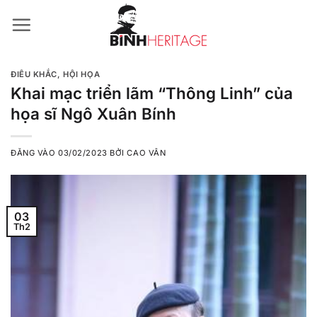
Bỏ
qua
nội
dung
ĐIÊU KHẮC
,
HỘI HỌA
Khai mạc triển lãm “Thông Linh” của
họa sĩ Ngô Xuân Bính
ĐĂNG VÀO
03/02/2023
BỞI
CAO VÂN
03
Th2