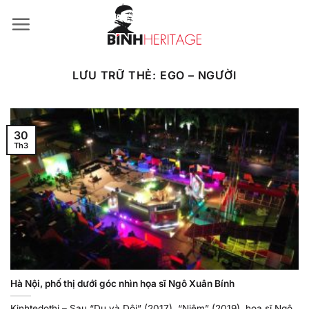
Bỏ
qua
nội
dung
LƯU TRỮ THẺ:
EGO – NGƯỜI
30
Th3
Hà Nội, phố thị dưới góc nhìn họa sĩ Ngô Xuân Bính
Kinhtedothi – Sau “Du và Dội” (2017), “Niệm” (2019), họa sĩ Ngô