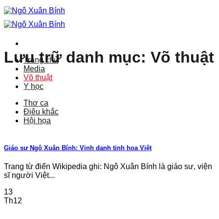
Bỏ
qua
nội
dung
Lưu trữ danh mục:
Võ thuật
Trang chủ
Media
Võ thuật
Y học
Thơ ca
Điêu khắc
Hội họa
Giáo sư Ngô Xuân Bính: Vinh danh tinh hoa Việt
Trang từ điển Wikipedia ghi: Ngô Xuân Bính là giáo sư, viện
sĩ người Việt...
13
Th12