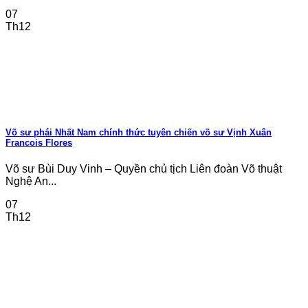
07
Th12
Võ sư phái Nhất Nam chính thức tuyên chiến võ sư Vịnh Xuân
Francois Flores
Võ sư Bùi Duy Vinh – Quyền chủ tịch Liên đoàn Võ thuật
Nghệ An...
07
Th12