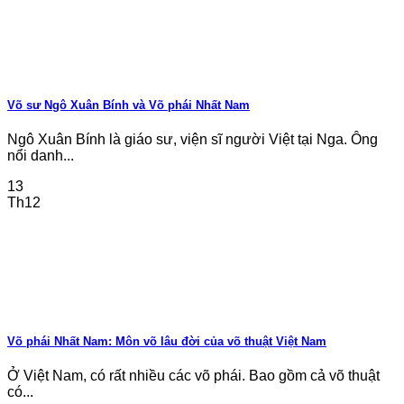
Võ sư Ngô Xuân Bính và Võ phái Nhất Nam
Ngô Xuân Bính là giáo sư, viện sĩ người Việt tại Nga. Ông
nổi danh...
13
Th12
Võ phái Nhất Nam: Môn võ lâu đời của võ thuật Việt Nam
Ở Việt Nam, có rất nhiều các võ phái. Bao gồm cả võ thuật
có...