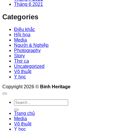
Tháng 6 2021
Categories
Điêu khắc
Hội họa
Media
Người & Nghiệp
Photography
Story
Thơ ca
Uncategorized
Võ thuật
Y học
Copyright 2026 ©
Binh Heritage
Trang chủ
Media
Võ thuật
Y học