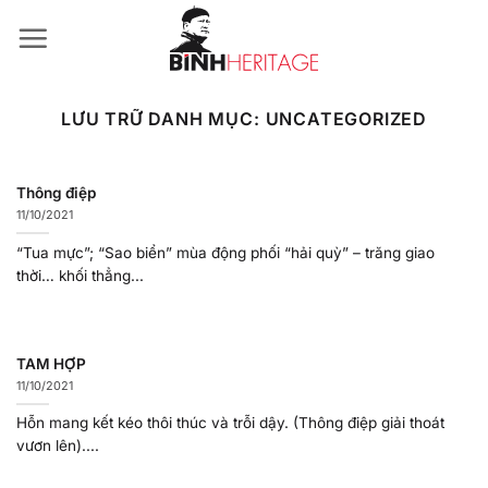
Bỏ
qua
nội
dung
LƯU TRỮ DANH MỤC:
UNCATEGORIZED
Thông điệp
11/10/2021
“Tua mực”; “Sao biển” mùa động phối “hải quỳ” – trăng giao
thời… khối thẳng...
TAM HỢP
11/10/2021
Hỗn mang kết kéo thôi thúc và trỗi dậy. (Thông điệp giải thoát
vươn lên)....